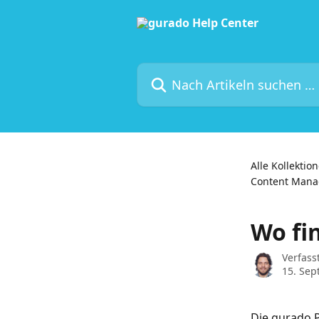
Zum Hauptinhalt springen
Nach Artikeln suchen …
Alle Kollektio
Content Mana
Wo fi
Verfass
15. Se
Die gurado P