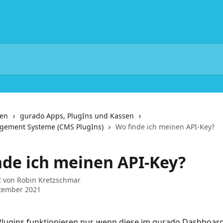
nen
gurado Apps, PlugIns und Kassen
gement Systeme (CMS PlugIns)
Wo finde ich meinen API-Key?
nde ich meinen API-Key?
t von
Robin Kretzschmar
ptember 2021
lugins funktionieren nur, wenn diese im gurado Dashboard