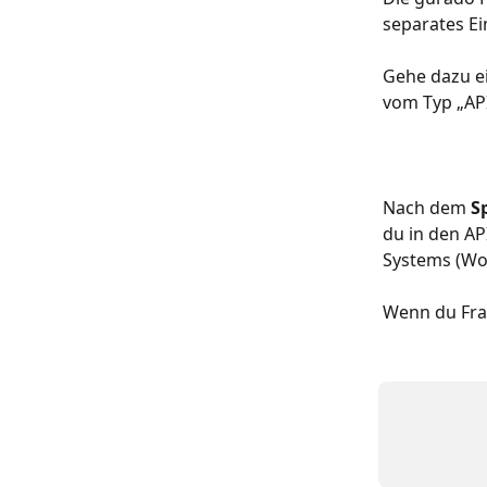
separates Ei
Gehe dazu ei
vom Typ „API
Nach dem 
S
du in den A
Systems (Wor
Wenn du Fra