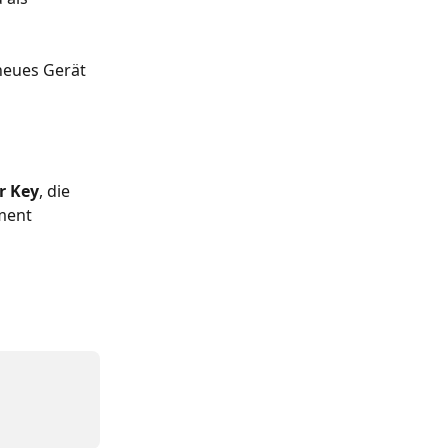
neues Gerät 
r Key
, die 
ment 